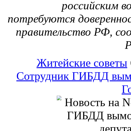
российским в
потребуются довереннос
правительство РФ, со
Р
Житейские советы
Сотрудник ГИБДД вымо
Г