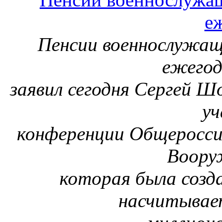
е
Пенсии военнослужащ
ежегод
заявил сегодня Сергей Ш
уч
конференции Общеросси
Воору
которая была созда
насчитывае